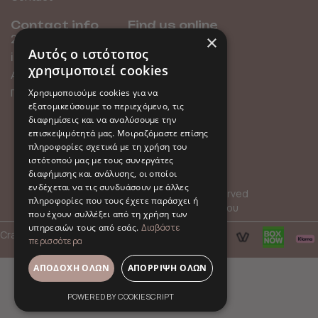
Contact info
Find us online
×
211 0101119
Αυτός ο ιστότοπος
info@millefleurs.gr
χρησιμοποιεί cookies
Αγίου Αλεξάνδρου 69,
Παλαιό Φάληρο
Χρησιμοποιούμε cookies για να
εξατομικεύσουμε το περιεχόμενο, τις
διαφημίσεις και να αναλύσουμε την
επισκεψιμότητά μας. Μοιραζόμαστε επίσης
πληροφορίες σχετικά με τη χρήση του
ιστότοπού μας με τους συνεργάτες
διαφήμισης και ανάλυσης, οι οποίοι
ενδέχεται να τις συνδυάσουν με άλλες
© 2026 Millefleurs | All rights reserved
πληροφορίες που τους έχετε παράσχει ή
Όροι Χρήσης
Πολιτική Απορρήτου
που έχουν συλλέξει από τη χρήση των
υπηρεσιών τους από εσάς.
Διαβάστε
Crafted with
by
hpot.digital
περισσότερα
ΑΠΟΔΟΧΉ ΌΛΩΝ
ΑΠΌΡΡΙΨΗ ΌΛΩΝ
POWERED BY COOKIESCRIPT