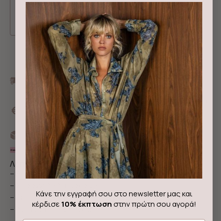
Δωρεάν μεταφορικά με αγορές από 100€ και
πάνω
10% έκπτωση σε νέους κωδικούς για πληρωμή με
κάρτα ή άμεση τραπεζική κατάθεση με τον
κωδικό NEWIN
Αποστολή με Box now
3 άτοκες δόσεις με Klarna
Λεπτομέρειες & περιγραφή
– Aμάνικο πλεκτό top
– Στρογγυλή λαιμόκοψη
Κάνε την εγγραφή σου στο newsletter μας και
– Λεπτομέρεια με πλεκτή φράουλα
κέρδισε
10% έκπτωση
στην πρώτη σου αγορά!
– Ύφασμα 100% Βισκόζη