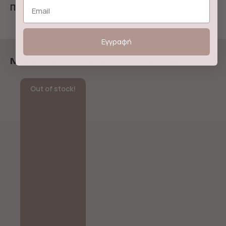
Email
Ποιότητα:
100% Βισκόζη
Εγγραφή
More from Compañía Fantástica
Out of stock!