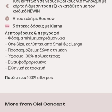
10% έκπτωση σε νέους κωδικούς για πληρωμή με
κάρτα ή άμεση τραπεζική κατάθεση με τον
κωδικό NEWIN
Αποστολή με Box now
3 άτοκες δόσεις με Klarna
Λεπτομέρειες & περιγραφή
– Φόρεμα mini με μακριά μανίκια
– One Size, καλύπτει από Small έως Large
– Προσαρμόζει με ζώνη στη μέση
– Ύφασμα 100% πολυεστέρας
– Είναι φοδραρισμένο
– Ελληνική κατασκευή
Ποιότητα:
100% silky pes
More from Ciel Concept