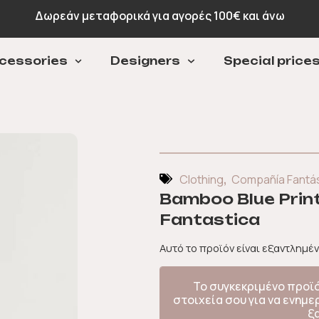
Δωρεάν μεταφορικά για αγορές 100€ και άνω
cessories
Designers
Special price
,
Clothing
Compañía Fantás
Bamboo Blue Print
Fantastica
Αυτό το προϊόν είναι εξαντλημέν
Το συγκεκριμένο προϊ
στοιχεία σου για να ενημ
ξ