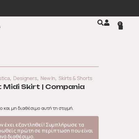
0
s
,
,
,
tica
Designers
New In
Skirts & Shorts
 Midi Skirt | Compania
ο και μη διαθέσιμο αυτή τη στιγμή.
όν έχει εξαντληθεί! Συμπλήρωσε τα
ερωθείς πρώτη σε περίπτωση που είναι
ανά διαθέσιμο.