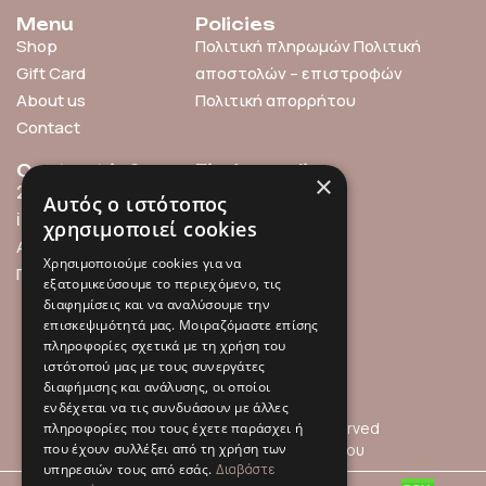
Menu
Policies
Shop
Πολιτική πληρωμών
Πολιτική
Gift Card
αποστολών – επιστροφών
About us
Πολιτική απορρήτου
Contact
Contact info
Find us online
×
211 0101119
Αυτός ο ιστότοπος
info@millefleurs.gr
χρησιμοποιεί cookies
Αγίου Αλεξάνδρου 69,
Χρησιμοποιούμε cookies για να
Παλαιό Φάληρο
εξατομικεύσουμε το περιεχόμενο, τις
διαφημίσεις και να αναλύσουμε την
επισκεψιμότητά μας. Μοιραζόμαστε επίσης
πληροφορίες σχετικά με τη χρήση του
ιστότοπού μας με τους συνεργάτες
διαφήμισης και ανάλυσης, οι οποίοι
ενδέχεται να τις συνδυάσουν με άλλες
© 2026 Millefleurs | All rights reserved
πληροφορίες που τους έχετε παράσχει ή
που έχουν συλλέξει από τη χρήση των
Όροι Χρήσης
Πολιτική Απορρήτου
υπηρεσιών τους από εσάς.
Διαβάστε