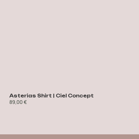
Asterias Shirt | Ciel Concept
S
89,00
€
4