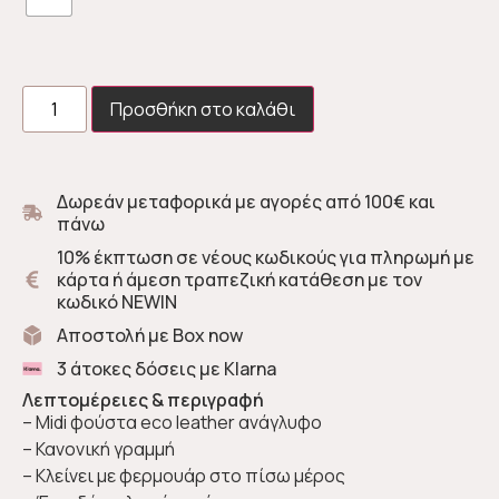
Προσθήκη στο καλάθι
Δωρεάν μεταφορικά με αγορές από 100€ και
πάνω
10% έκπτωση σε νέους κωδικούς για πληρωμή με
κάρτα ή άμεση τραπεζική κατάθεση με τον
κωδικό NEWIN
Αποστολή με Box now
3 άτοκες δόσεις με Klarna
Λεπτομέρειες & περιγραφή
– Midi φούστα eco leather ανάγλυφο
– Κανονική γραμμή
– Κλείνει με φερμουάρ στο πίσω μέρος