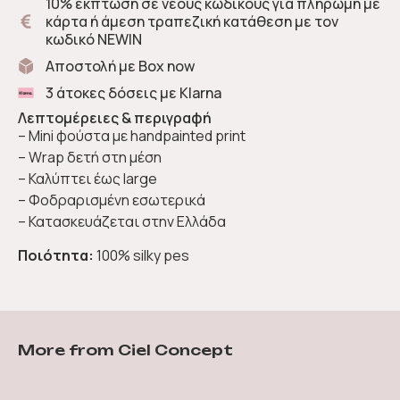
10% έκπτωση σε νέους κωδικούς για πληρωμή με
κάρτα ή άμεση τραπεζική κατάθεση με τον
κωδικό NEWIN
Αποστολή με Box now
3 άτοκες δόσεις με Klarna
Λεπτομέρειες & περιγραφή
– Mini φούστα με handpainted print
– Wrap δετή στη μέση
– Καλύπτει έως large
– Φοδραρισμένη εσωτερικά
– Κατασκευάζεται στην Ελλάδα
Ποιότητα:
100% silky pes
More from Ciel Concept