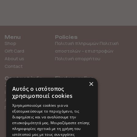
Menu
Policies
Shop
Πολιτική πληρωμών
Πολιτική
Gift Card
αποστολών – επιστροφών
About us
Πολιτική απορρήτου
Contact
Contact info
Find us online
×
211 0101119
Αυτός ο ιστότοπος
info@millefleurs.gr
χρησιμοποιεί cookies
Αγίου Αλεξάνδρου 69,
Χρησιμοποιούμε cookies για να
Παλαιό Φάληρο
εξατομικεύσουμε το περιεχόμενο, τις
διαφημίσεις και να αναλύσουμε την
επισκεψιμότητά μας. Μοιραζόμαστε επίσης
πληροφορίες σχετικά με τη χρήση του
ιστότοπού μας με τους συνεργάτες