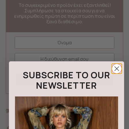
Το συγκεκριμένο προϊόν έχει εξαντληθεί!
Συμπλήρωσε τα στοιχεία σου για να
ενημερωθείς πρώτη σε περίπτωση που είναι
ξανά διαθέσιμο.
SUBSCRIBE TO OUR
NEWSLETTER
Δωρεάν μεταφορικά με αγορές από 100€ και
πάνω
10% έκπτωση σε νέους κωδικούς για πληρωμή με
κάρτα ή άμεση τραπεζική κατάθεση με τον