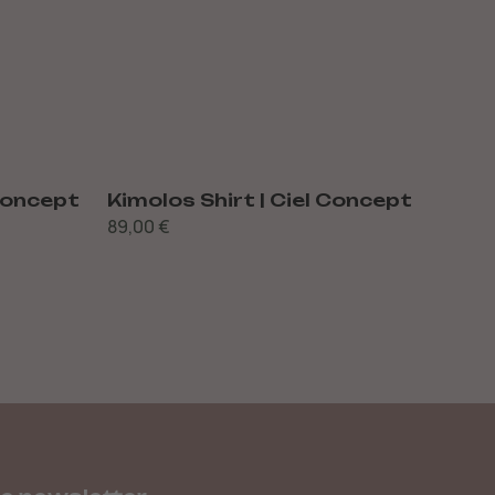
 Concept
Kimolos Shirt | Ciel Concept
Syli
89,00
€
Con
210,