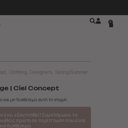
0
s
,
,
,
ept
Clothing
Designers
Spring/Summer
ge | Ciel Concept
ο και μη διαθέσιμο αυτή τη στιγμή.
όν έχει εξαντληθεί! Συμπλήρωσε τα
ερωθείς πρώτη σε περίπτωση που είναι
ανά διαθέσιμο.