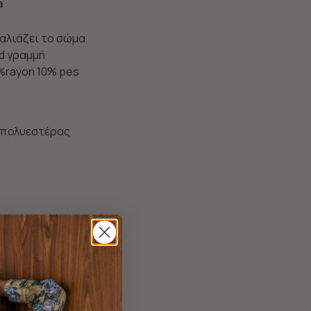
a
αλιάζει το σώμα
ed γραμμή
%rayon 10% pes
 πολυεστέρας