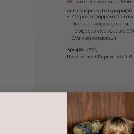
3 άτοκες δόσεις με Klarn
Λεπτομέρειες & περιγραφή
– Υπέροχη εφαρμογή που αγκ
– Οne size, ελαφρώς oversiz
– To ύφασμα είναι φυσικό 90
– Ελληνική κατασκευή
Χρώμα:
μπεζ
Ποιότητα:
90% ρεγιόν & 10%