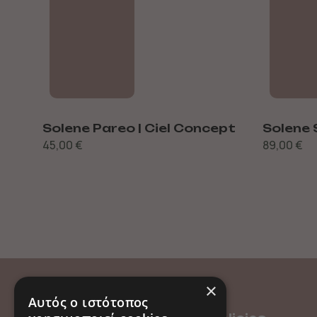
cept
Solene Pareo | Ciel Concept
Solene 
45,00
€
89,00
€
×
Αυτός ο ιστότοπος