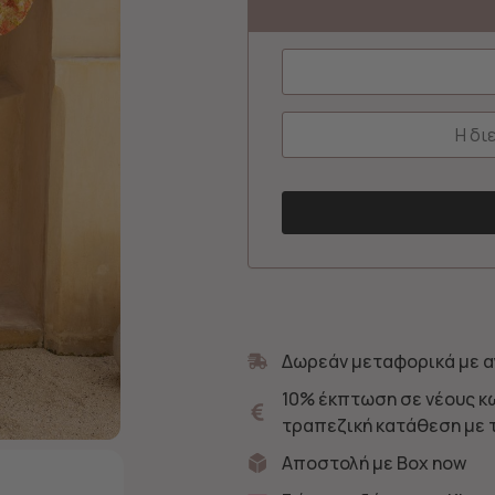
Δωρεάν μεταφορικά με α
10% έκπτωση σε νέους κ
τραπεζική κατάθεση με 
Αποστολή με Box now