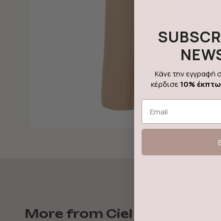
SUBSCR
NEW
Κάνε την εγγραφή σ
κέρδισε
10% έκπτ
Email
More from Ciel Concept