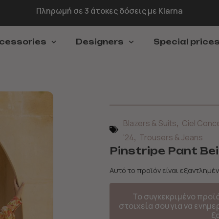
Πληρωμή σε 3 άτοκες δόσεις με Klarna
cessories
Designers
Special price
,
Blazers & Suits
Ciel Conc
,
'24
Trousers & Jeans
Pinstripe Pant Bei
Αυτό το προϊόν είναι εξαντλημέν
Το συγκεκριμένο προϊ
στοιχεία σου για να ενημ
ξ