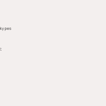
lky pes
ς