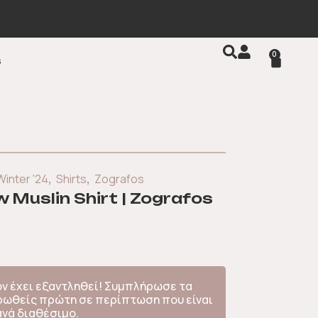
0
s
,
,
Winter '24
Shirts
Zografos
Muslin Shirt | Zografos
όν έχει εξαντληθεί! Συμπλήρωσε τα
ερωθείς πρώτη σε περίπτωση που είναι
ανά διαθέσιμο.