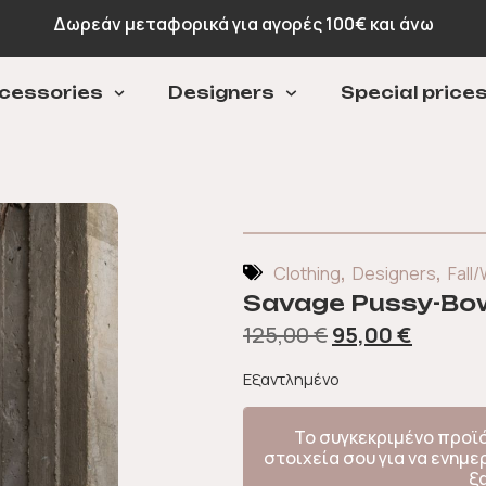
Δωρεάν μεταφορικά για αγορές 100€ και άνω
cessories
Designers
Special price
,
,
Clothing
Designers
Fall/
Savage Pussy-Bow 
125,00
€
95,00
€
Εξαντλημένο
Το συγκεκριμένο προϊ
στοιχεία σου για να ενημ
ξ