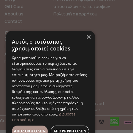
Gift Card
αποστολών – επιστροφών
About us
Πολιτική απορρήτου
Contact
Contact info
Find us online
×
211 0101119
Αυτός ο ιστότοπος
info@millefleurs.gr
χρησιμοποιεί cookies
Αγίου Αλεξάνδρου 69,
Χρησιμοποιούμε cookies για να
Παλαιό Φάληρο
εξατομικεύσουμε το περιεχόμενο, τις
διαφημίσεις και να αναλύσουμε την
επισκεψιμότητά μας. Μοιραζόμαστε επίσης
πληροφορίες σχετικά με τη χρήση του
ιστότοπού μας με τους συνεργάτες
διαφήμισης και ανάλυσης, οι οποίοι
ενδέχεται να τις συνδυάσουν με άλλες
πληροφορίες που τους έχετε παράσχει ή
© 2026 Millefleurs | All rights reserved
που έχουν συλλέξει από τη χρήση των
Όροι Χρήσης
Πολιτική Απορρήτου
υπηρεσιών τους από εσάς.
Διαβάστε
περισσότερα
Crafted with
by
hpot.digital
ΑΠΟΔΟΧΉ ΌΛΩΝ
ΑΠΌΡΡΙΨΗ ΌΛΩΝ