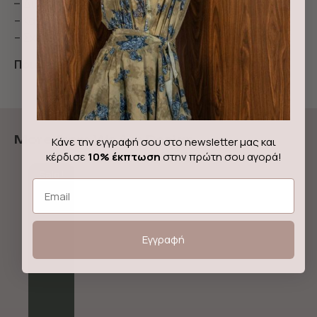
– Διαθέτει δύο πλάγιες τσέπες
– Κανονική εφαρμογή με φαρδιά μπατζάκια
– Σχεδιασμένο και κατασκευασμένο στην Ελλάδα
Ποιότητα:
95% πολυεστέρας & 5% ελαστάνη
More from We Are Design
Κάνε την εγγραφή σου στο newsletter μας και
κέρδισε
10% έκπτωση
στην πρώτη σου αγορά!
Sale!
Email
Εγγραφή