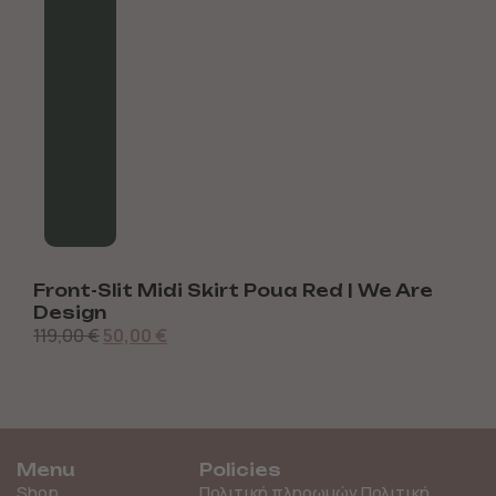
Front-Slit Midi Skirt Poua Red | We Are
O
Design
119,00
€
50,00
€
8
Menu
Policies
Shop
Πολιτική πληρωμών
Πολιτική