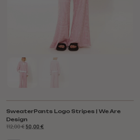
SweaterPants Logo Stripes | We Are
Design
112,00
€
50,00
€