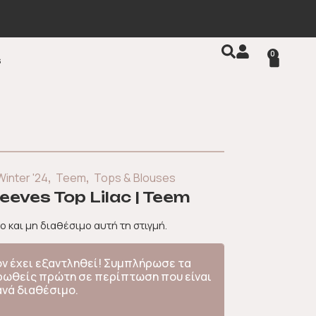
0
s
,
,
Winter '24
Teem
Tops & Blouses
eeves Top Lilac | Teem
ο και μη διαθέσιμο αυτή τη στιγμή.
όν έχει εξαντληθεί! Συμπλήρωσε τα
ερωθείς πρώτη σε περίπτωση που είναι
ανά διαθέσιμο.