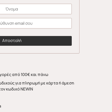
γορές από 100€ και πάνω
ωδικούς για πληρωμή με κάρτα ή άμεση
τον κωδικό NEWIN
a