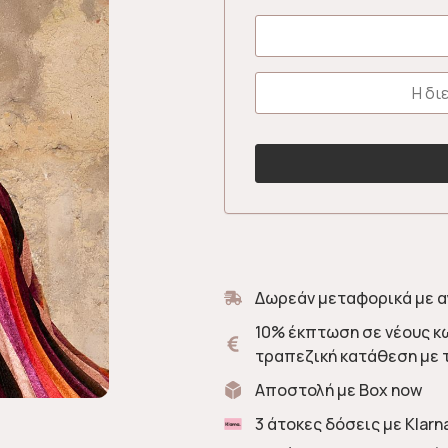
Δωρεάν μεταφορικά με α
10% έκπτωση σε νέους κ
τραπεζική κατάθεση με 
Αποστολή με Box now
3 άτοκες δόσεις με Klarn