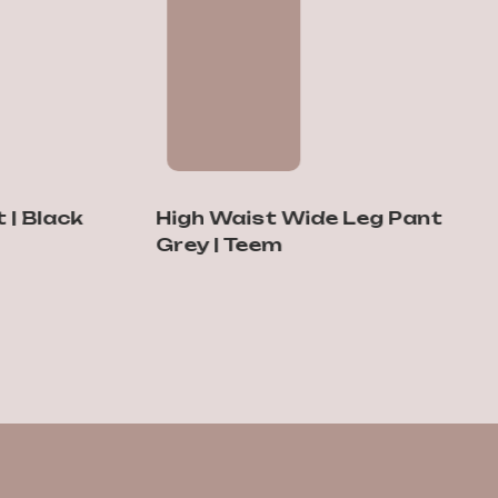
lack
High Waist Wide Leg Pants
Ove
Grey | Teem
Bur