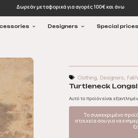
Δωρεάν μεταφορικά για αγορές 100€ και άνω
cessories
Designers
Special price
,
,
Clothing
Designers
Fall/
Turtleneck Longsl
Αυτό το προϊόν είναι εξαντλημέν
Το συγκεκριμένο προϊ
στοιχεία σου για να ενημ
ξ