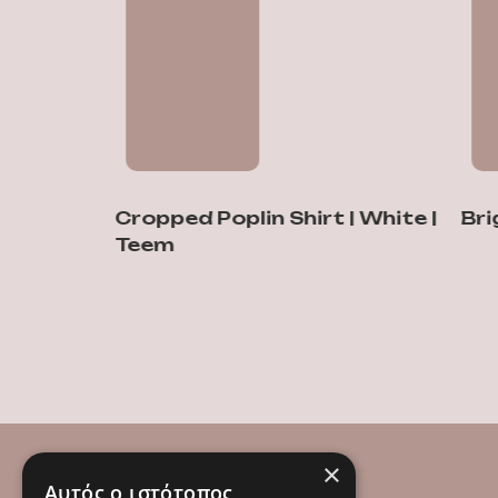
Cropped Poplin Shirt | White |
Bright 
Teem
×
Αυτός ο ιστότοπος