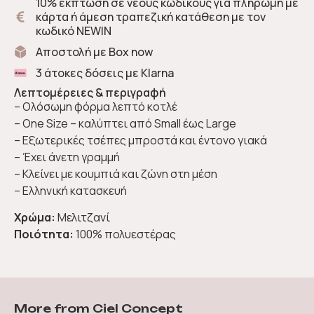
10% έκπτωση σε νέους κωδικούς για πληρωμή με
κάρτα ή άμεση τραπεζική κατάθεση με τον
κωδικό NEWIN
Αποστολή με Box now
3 άτοκες δόσεις με Klarna
Λεπτομέρειες & περιγραφή
– Ολόσωμη φόρμα λεπτό κοτλέ
– One Size – καλύπτει από Small έως Large
– Εξωτερικές τσέπες μπροστά και έντονο γιακά
– Έχει άνετη γραμμή
– Κλείνει με κουμπιά και ζώνη στη μέση
– Ελληνική κατασκευή
Χρώμα:
Μελιτζανί
Ποιότητα:
100% πολυεστέρας
More from Ciel Concept