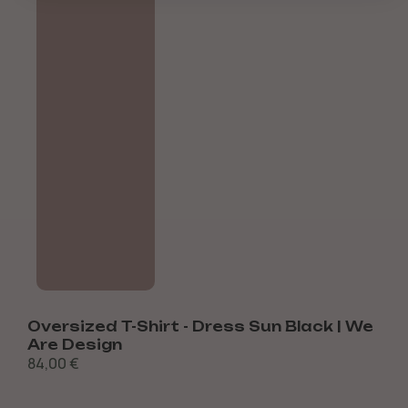
Oversized T-Shirt - Dress Sun Black | We
S
Are Design
84,00
€