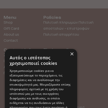
Menu
Policies
Shop
Πολιτική πληρωμών
Πολιτική
Gift Card
αποστολών – επιστροφών
About us
Πολιτική απορρήτου
Contact
Contact info
Find us online
×
211 0101119
Αυτός ο ιστότοπος
info@millefleurs.gr
χρησιμοποιεί cookies
Αγίου Αλεξάνδρου 69,
Χρησιμοποιούμε cookies για να
Παλαιό Φάληρο
εξατομικεύσουμε το περιεχόμενο, τις
διαφημίσεις και να αναλύσουμε την
επισκεψιμότητά μας. Μοιραζόμαστε επίσης
πληροφορίες σχετικά με τη χρήση του
ιστότοπού μας με τους συνεργάτες
διαφήμισης και ανάλυσης, οι οποίοι
ενδέχεται να τις συνδυάσουν με άλλες
© 2026 Millefleurs | All rights reserved
πληροφορίες που τους έχετε παράσχει ή