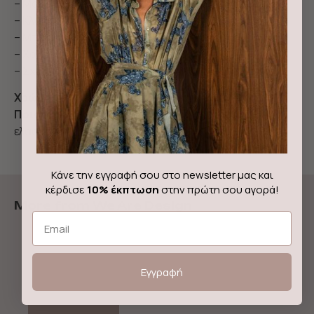
– Μακριά μανίκια με σταθερές μανσέτες
– Κλασικός γιακάς
– Μπροστινό κλείσιμο με κουμπιά
– Χαλαρό λάστιχο στο τελείωμα
– Σχεδιασμένο και κατασκευασμένο στην Ελλάδα
Χρώμα:
Εκρού
Ποιότητα:
34% βισκόζη, 63% πολυεστέρας, 3%
ελαστίνη
Κάνε την εγγραφή σου στο newsletter μας και
κέρδισε
10% έκπτωση
στην πρώτη σου αγορά!
More from We Are Design
Email
Out of stock!
Εγγραφή