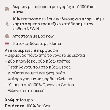
Δωρεάν μεταφορικά με αγορές από 100€ και
πάνω
10% έκπτωση σε νέους κωδικούς για πληρωμή με
κάρτα ή άμεση τραπεζική κατάθεση με τον
κωδικό NEWIN
Αποστολή με Box now
3 άτοκες δόσεις με Klarna
Λεπτομέρειες & περιγραφή
– Βερμούδα πάνω από το γόνατο με ξέφτια
– Δύο πλαϊνές και δύο πίσω τσέπες
– Patch λογότυπου στο πίσω μέρος
– Διαθέτει κουμπί και φερμουάρ
– Χαλαρή γραμμή με φαρδύ τελείωμα
– Ύφασμα από 100% Οργανικό Cotton
– Ελληνική κατασκευή
Χρώμα:
Μαύρο
Ποιότητα:
100% Βαμβάκι