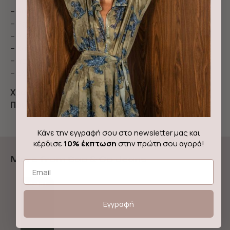
– Δύο πλαϊνές και δύο πίσω τσέπες
– Patch λογότυπου στο πίσω μέρος
– Διαθέτει κουμπί και φερμουάρ
– Χαλαρή γραμμή με φαρδύ τελείωμα
– Ύφασμα από 100% Οργανικό Cotton
– Ελληνική κατασκευή
Χρώμα:
Γκρί
Ποιότητα:
100% Βαμβάκι
Κάνε την εγγραφή σου στο newsletter μας και
κέρδισε
10% έκπτωση
στην πρώτη σου αγορά!
More from Sac & Co Jeans
Email
Sale!
Εγγραφή