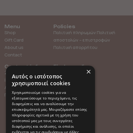
Menu
Policies
Shop
Πολιτική πληρωμών
Πολιτική
Gift Card
αποστολών – επιστροφών
About us
Πολιτική απορρήτου
Contact
Contact info
Find us online
×
211 0101119
Αυτός ο ιστότοπος
info@millefleurs.gr
χρησιμοποιεί cookies
Αγίου Αλεξάνδρου 69,
Χρησιμοποιούμε cookies για να
Παλαιό Φάληρο
εξατομικεύσουμε το περιεχόμενο, τις
διαφημίσεις και να αναλύσουμε την
επισκεψιμότητά μας. Μοιραζόμαστε επίσης
πληροφορίες σχετικά με τη χρήση του
ιστότοπού μας με τους συνεργάτες
διαφήμισης και ανάλυσης, οι οποίοι
ενδέχεται να τις συνδυάσουν με άλλες