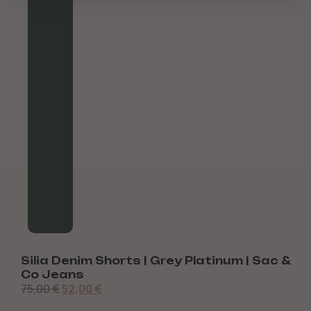
Silia Denim Shorts | Grey Platinum | Sac &
O
7
Co Jeans
75,00
€
52,00
€