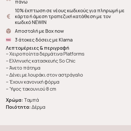
πάνω
10% έκπτωση σε νέους κωδικούς για πληρωμή με
κάρτα ή άμεση τραπεζική κατάθεση με τον
κωδικό NEWIN
Αποστολή με Box now
3 άτοκες δόσεις με Klarna
Λεπτομέρειες & περιγραφή
– Χειροποίητα δερμάτινα Platforms
– Ελληνικής κατασκευής So Chic
– Άνετο πάτημα
– Δένει με λουράκι στον αστράγαλο
– Έχουν κανονική φόρμα
– Ύψος τακουνιού 8 cm
Χρώμα:
Ταμπά
Ποιότητα:
Δέρμα