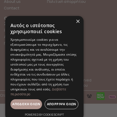
About us
Πολιτική απορρήτου
Contact
Contact info
Find us online
×
211 0101119
Αυτός ο ιστότοπος
info@millefleurs.gr
χρησιμοποιεί cookies
Αγίου Αλεξάνδρου 69,
Χρησιμοποιούμε cookies για να
Παλαιό Φάληρο
εξατομικεύσουμε το περιεχόμενο, τις
διαφημίσεις και να αναλύσουμε την
επισκεψιμότητά μας. Μοιραζόμαστε επίσης
πληροφορίες σχετικά με τη χρήση του
ιστότοπού μας με τους συνεργάτες
διαφήμισης και ανάλυσης, οι οποίοι
ενδέχεται να τις συνδυάσουν με άλλες
πληροφορίες που τους έχετε παράσχει ή
© 2026 Millefleurs | All rights reserved
που έχουν συλλέξει από τη χρήση των
Όροι Χρήσης
Πολιτική Απορρήτου
υπηρεσιών τους από εσάς.
Διαβάστε
περισσότερα
Crafted with
by
hpot.digital
ΑΠΟΔΟΧΉ ΌΛΩΝ
ΑΠΌΡΡΙΨΗ ΌΛΩΝ
POWERED BY COOKIESCRIPT