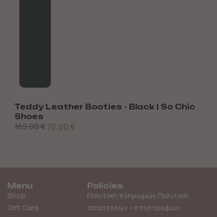
Teddy Leather Booties - Black | So Chic
B
Shoes
169,00
€
70,00
€
Menu
Policies
Shop
Πολιτική πληρωμών
Πολιτική
Gift Card
αποστολών – επιστροφών