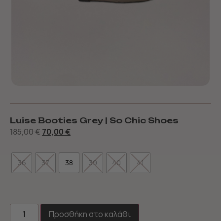
Luise Booties Grey | So Chic Shoes
185,00
€
70,00
€
36
37
38
39
40
41
Προσθήκη στο καλάθι