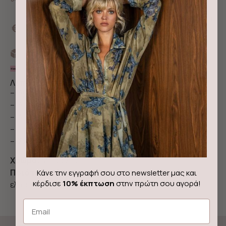
πάνω
10% έκπτωση σε νέους κωδικούς για πληρωμή με
κάρτα ή άμεση τραπεζική κατάθεση με τον
κωδικό NEWIN
Αποστολή με Box now
3 άτοκες δόσεις με Klarna
Λεπτομέρειες & περιγραφή
– Αμάνικη ολόσωμη φόρμα ριγέ
– Απαλό ύφασμα
– Διαθέτει κρυφό φερμουάρ στην πλάτη
– Έχει πιέτες και πλαινές τσέπες
– Σχεδιάστηκε και παράγεται στην Ελλάδα
Χρώμα:
Μπορντώ
Ποιότητα:
32% ρεγιόν, 65% πολυεστέρας, 3%
Κάνε την εγγραφή σου στο newsletter μας και
κέρδισε
10% έκπτωση
στην πρώτη σου αγορά!
ελαστίνη
Email