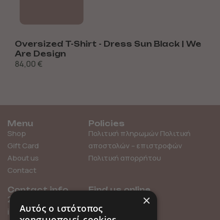
Oversized T-Shirt - Dress Sun Black | We
S
Are Design
84,00
€
Menu
Policies
Shop
Πολιτική πληρωμών
Πολιτική
Gift Card
αποστολών – επιστροφών
About us
Πολιτική απορρήτου
Contact
Contact info
Find us online
×
211 0101119
Αυτός ο ιστότοπος
info@millefleurs.gr
χρησιμοποιεί cookies