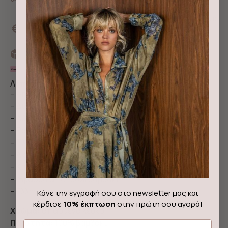
πάνω
10% έκπτωση σε νέους κωδικούς για πληρωμή με
κάρτα ή άμεση τραπεζική κατάθεση με τον
κωδικό NEWIN
Αποστολή με Box now
3 άτοκες δόσεις με Klarna
Λεπτομέρειες & περιγραφή
– Ψηλόμεσο παντελόνι με φαρδύ πόδι
– Διχρωμία στο γαζί
– Δύο πλαϊνές ένθετες τσέπες και δύο πίσω τσέπες
– Patch λογότυπου στο πίσω μέρος
– Πλευρικές σχισμές
– Ακατέργαστο στρίφωμα με ξεφτισμένη άκρη
– Κανονική εφαρμογή
– Ύφασμα από 100% βαμβάκι
– Ελληνική κατασκευή
Κάνε την εγγραφή σου στο newsletter μας και
κέρδισε
10% έκπτωση
στην πρώτη σου αγορά!
Χρώμα:
σπασμένο λευκό
Ποιότητα:
100% βαμβάκι
Email