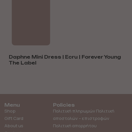
ni Dress | Ecru | Forever Young
Daphne Mini Dr
l
The Label
99,00
€
69,00
€
Menu
Policies
Shop
Πολιτική πληρωμών
Πολιτική
Gift Card
αποστολών – επιστροφών
About us
Πολιτική απορρήτου