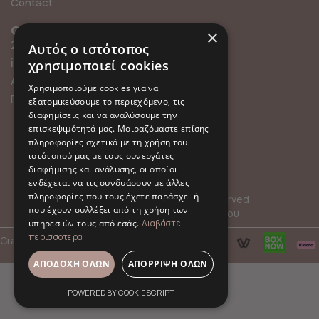
Contact
Contact info
Find us online
×
211 0101119
Αυτός ο ιστότοπος
info@millefleurs.gr
χρησιμοποιεί cookies
Αγίου Αλεξάνδρου 69,
Χρησιμοποιούμε cookies για να
Παλαιό Φάληρο
εξατομικεύσουμε το περιεχόμενο, τις
διαφημίσεις και να αναλύσουμε την
επισκεψιμότητά μας. Μοιραζόμαστε επίσης
πληροφορίες σχετικά με τη χρήση του
ιστότοπού μας με τους συνεργάτες
διαφήμισης και ανάλυσης, οι οποίοι
ενδέχεται να τις συνδυάσουν με άλλες
πληροφορίες που τους έχετε παράσχει ή
© 2026 Millefleurs | All rights reserved
που έχουν συλλέξει από τη χρήση των
Όροι Χρήσης
Πολιτική Απορρήτου
υπηρεσιών τους από εσάς.
Διαβάστε
περισσότερα
Crafted with
by
hpot.digital
ΑΠΟΔΟΧΉ ΌΛΩΝ
ΑΠΌΡΡΙΨΗ ΌΛΩΝ
POWERED BY COOKIESCRIPT