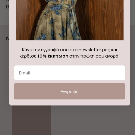
Ποιότητα:
61% Cotton 36% Polyester 3% Spandex
More from ForeverYoung The Label
Κάνε την εγγραφή σου στο newsletter μας και
Sale!
tock!
κέρδισε
10% έκπτωση
στην πρώτη σου αγορά!
Email
Εγγραφή