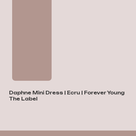
Daphne Mini Dress | Ecru | Forever Young
D
The Label
9