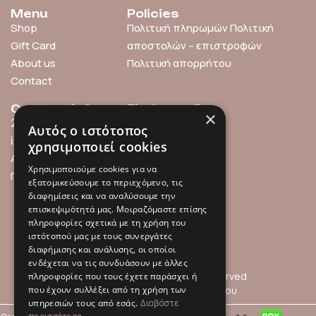
Menu
Policies
Shop
Πολιτική πληρωμών
Πολιτική
Gift Card
αποστολών – επιστροφών
About us
Πολιτική απορρήτου
Contact
Contact info
Find us online
×
211 0101119
Αυτός ο ιστότοπος
info@millefleurs.gr
χρησιμοποιεί cookies
Αγίου Αλεξάνδρου 69,
Χρησιμοποιούμε cookies για να
Παλαιό Φάληρο
εξατομικεύσουμε το περιεχόμενο, τις
διαφημίσεις και να αναλύσουμε την
επισκεψιμότητά μας. Μοιραζόμαστε επίσης
πληροφορίες σχετικά με τη χρήση του
ιστότοπού μας με τους συνεργάτες
διαφήμισης και ανάλυσης, οι οποίοι
ενδέχεται να τις συνδυάσουν με άλλες
© 2026 Millefleurs | All rights reserved
πληροφορίες που τους έχετε παράσχει ή
που έχουν συλλέξει από τη χρήση των
Όροι Χρήσης
Πολιτική Απορρήτου
υπηρεσιών τους από εσάς.
Διαβάστε