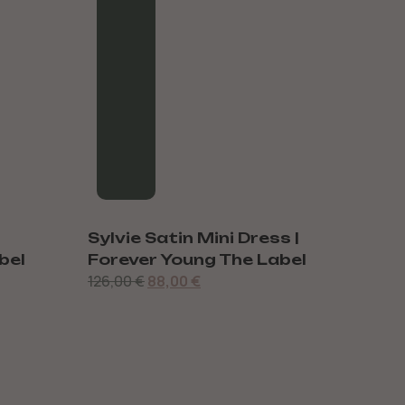
Sylvie Satin Mini Dress |
Ethe
bel
Forever Young The Label
For
126,00
€
88,00
€
165,