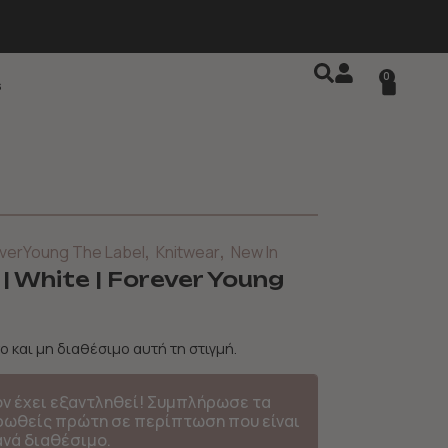
0
s
,
,
verYoung The Label
Knitwear
New In
 | White | Forever Young
ο και μη διαθέσιμο αυτή τη στιγμή.
όν έχει εξαντληθεί! Συμπλήρωσε τα
ερωθείς πρώτη σε περίπτωση που είναι
ανά διαθέσιμο.