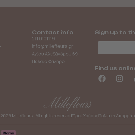
Contact info
Sign up to t
211 0101119
Email
info@millefleurs.gr
–
Αγίου Αλεξάνδρου 69,
Παλαιό Φάληρο
Find us onlin
2026 Millefleurs | All rights reserved
Όροι Χρήσης
Πολιτική Απορρήτ