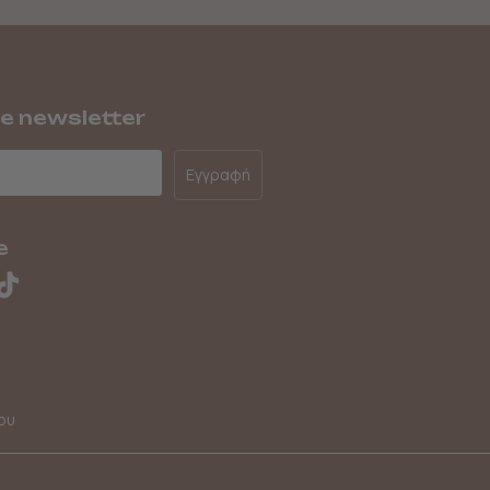
he newsletter
Εγγραφή
e
ου