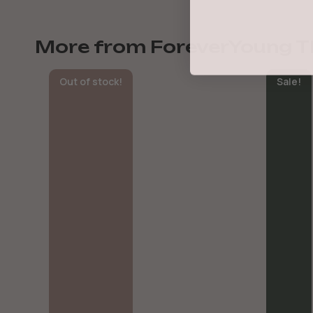
More from ForeverYoung T
Out of stock!
Sale!