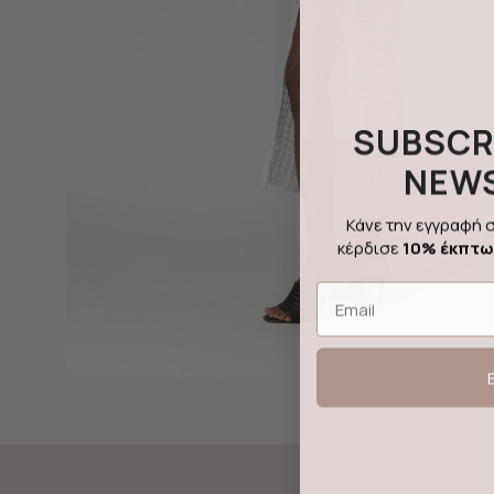
SUBSCR
NEW
Κάνε την εγγραφή σ
κέρδισε
10% έκπτ
Email