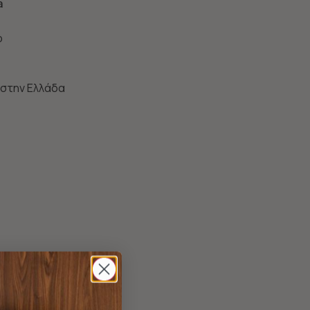
a
ο
 στην Ελλάδα