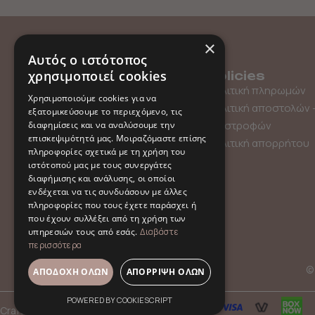
×
Αυτός ο ιστότοπος
χρησιμοποιεί cookies
Menu
Policies
Shop
Πολιτική πληρωμών
Χρησιμοποιούμε cookies για να
Gift Card
Πολιτική αποστολών 
εξατομικεύσουμε το περιεχόμενο, τις
About us
επιστροφών
διαφημίσεις και να αναλύσουμε την
επισκεψιμότητά μας. Μοιραζόμαστε επίσης
Contact
Πολιτική απορρήτου
πληροφορίες σχετικά με τη χρήση του
ιστότοπού μας με τους συνεργάτες
διαφήμισης και ανάλυσης, οι οποίοι
ενδέχεται να τις συνδυάσουν με άλλες
πληροφορίες που τους έχετε παράσχει ή
που έχουν συλλέξει από τη χρήση των
υπηρεσιών τους από εσάς.
Διαβάστε
περισσότερα
© 
ΑΠΟΔΟΧΉ ΌΛΩΝ
ΑΠΌΡΡΙΨΗ ΌΛΩΝ
POWERED BY COOKIESCRIPT
Crafted with
by
hpot.digital