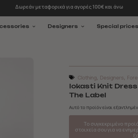
Πληρωμή σε 3 άτοκες δόσεις με Klarna
cessories
Designers
Special price
,
,
Clothing
Designers
Fore
Iokasti Knit Dress
The Label
Αυτό το προϊόν είναι εξαντλημέν
Το συγκεκριμένο προϊ
στοιχεία σου για να ενημ
ξ