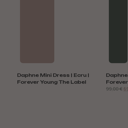
Daphne Mini Dress | Ecru |
Daphne M
Forever Young The Label
Forever
99,00
€
6