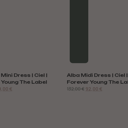
ini Dress | Ciel |
Alba Midi Dress | Ciel |
 Young The Label
Forever Young The La
9,00
€
132,00
€
92,00
€