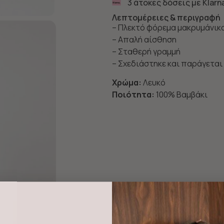
3 άτοκες δόσεις με Klarn
Λεπτομέρειες & περιγραφή
– Πλεκτό φόρεμα μακρυμάνικ
– Απαλή αίσθηση
– Σταθερή γραμμή
– Σχεδιάστηκε και παράγεται
Χρώμα:
Λευκό
Ποιότητα:
100% Βαμβάκι