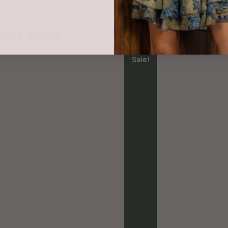
he Label
Sale!