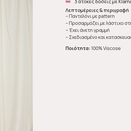
3 άτοκες δόσεις με Klarn
Λεπτομέρειες & περιγραφή
– Παντελόνι με pattern
– Προσαρμόζει με λάστιχο στ
– Έχει άνετη γραμμή
– Σχεδιασμένο και κατασκευα
Ποιότητα:
100% Viscose