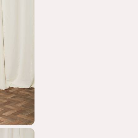
IBE TO OUR
SLETTER
ου στο newsletter μας και
ωση
στην πρώτη σου αγορά!