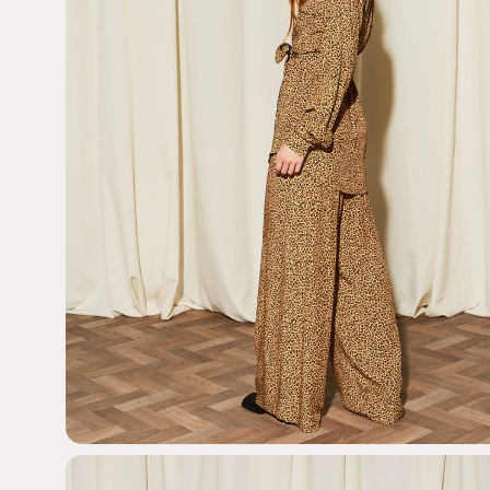
SUBSCR
NEW
Κάνε την εγγραφή σ
κέρδισε
10% έκπτ
Email