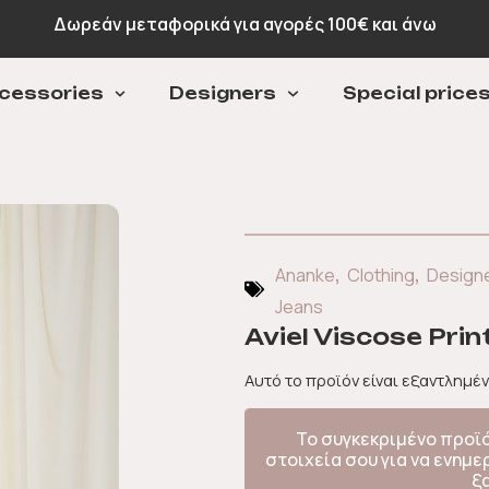
Πληρωμή σε 3 άτοκες δόσεις με Klarna
Δ
cessories
Designers
Special price
,
,
Ananke
Clothing
Design
Jeans
Aviel Viscose Prin
Αυτό το προϊόν είναι εξαντλημέν
Το συγκεκριμένο προϊ
στοιχεία σου για να ενημ
ξ