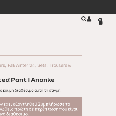
ωρεάν μεταφορικά για αγορές 100€ και άνω
0
s
,
,
,
ers
Fall/Winter '24
Sets
Trousers &
ted Pant | Ananke
ο και μη διαθέσιμο αυτή τη στιγμή.
όν έχει εξαντληθεί! Συμπλήρωσε τα
ερωθείς πρώτη σε περίπτωση που είναι
ανά διαθέσιμο.