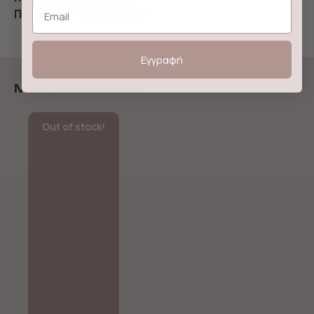
Email
Ποιότητα:
100% βισκόζη
Εγγραφή
More from Ananke
Out of stock!