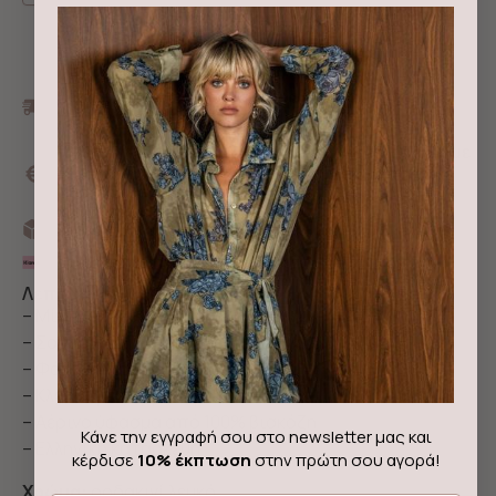
Δωρεάν μεταφορικά με αγορές από 100€ και
πάνω
10% έκπτωση σε νέους κωδικούς για πληρωμή με
κάρτα ή άμεση τραπεζική κατάθεση με τον
κωδικό NEWIN
Αποστολή με Box now
3 άτοκες δόσεις με Klarna
Λεπτομέρειες & περιγραφή
– Μίνι φόρεμα με μακριά μανίκια
– Σούρα στο μανίκι και στην φούστα
– Φόδρα στην φούστα
– Κλείνει με φερμουάρ στο πλάι
– Αέρινο ύφασμα από 100% βισκόζη
Κάνε την εγγραφή σου στο newsletter μας και
– Ελληνική κατασκευή
κέρδισε
10% έκπτωση
στην πρώτη σου αγορά!
Χρώμα:
ροδακινί λευκό