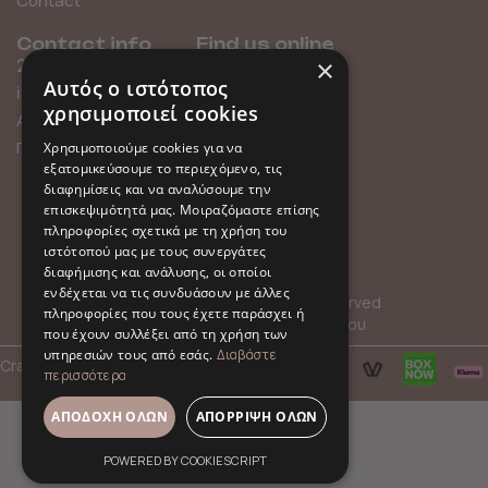
Contact
Contact info
Find us online
×
211 0101119
Αυτός ο ιστότοπος
info@millefleurs.gr
χρησιμοποιεί cookies
Αγίου Αλεξάνδρου 69,
Παλαιό Φάληρο
Χρησιμοποιούμε cookies για να
εξατομικεύσουμε το περιεχόμενο, τις
διαφημίσεις και να αναλύσουμε την
επισκεψιμότητά μας. Μοιραζόμαστε επίσης
πληροφορίες σχετικά με τη χρήση του
ιστότοπού μας με τους συνεργάτες
διαφήμισης και ανάλυσης, οι οποίοι
ενδέχεται να τις συνδυάσουν με άλλες
© 2026 Millefleurs | All rights reserved
πληροφορίες που τους έχετε παράσχει ή
Όροι Χρήσης
Πολιτική Απορρήτου
που έχουν συλλέξει από τη χρήση των
υπηρεσιών τους από εσάς.
Διαβάστε
Crafted with
by
hpot.digital
περισσότερα
ΑΠΟΔΟΧΉ ΌΛΩΝ
ΑΠΌΡΡΙΨΗ ΌΛΩΝ
POWERED BY COOKIESCRIPT