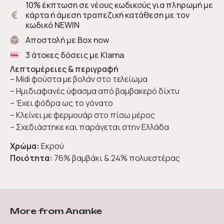
10% έκπτωση σε νέους κωδικούς για πληρωμή με
κάρτα ή άμεση τραπεζική κατάθεση με τον
κωδικό NEWIN
Αποστολή με Box now
3 άτοκες δόσεις με Klarna
Λεπτομέρειες & περιγραφή
– Midi φούστα με βολάν στο τελείωμα
– Ημιδιαφανές ύφασμα από βαμβακερό δίχτυ
– Έχει φόδρα ως το γόνατο
– Κλείνει με φερμουάρ στο πίσω μέρος
– Σχεδιάστηκε και παράγεται στην Ελλάδα
Χρώμα:
Εκρού
Ποιότητα:
76% βαμβάκι & 24% πολυεστέρας
More from Ananke