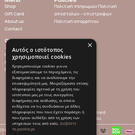
Menu
Policies
Shop
Πολιτική πληρωμών
Πολιτική
Gift Card
αποστολών – επιστροφών
About us
Πολιτική απορρήτου
Contact
Contact info
Find us online
×
211 0101119
Αυτός ο ιστότοπος
info@millefleurs.gr
χρησιμοποιεί cookies
Αγίου Αλεξάνδρου 69,
Χρησιμοποιούμε cookies για να
Παλαιό Φάληρο
εξατομικεύσουμε το περιεχόμενο, τις
διαφημίσεις και να αναλύσουμε την
επισκεψιμότητά μας. Μοιραζόμαστε επίσης
πληροφορίες σχετικά με τη χρήση του
ιστότοπού μας με τους συνεργάτες
διαφήμισης και ανάλυσης, οι οποίοι
ενδέχεται να τις συνδυάσουν με άλλες
πληροφορίες που τους έχετε παράσχει ή
© 2026 Millefleurs | All rights reserved
που έχουν συλλέξει από τη χρήση των
Όροι Χρήσης
Πολιτική Απορρήτου
υπηρεσιών τους από εσάς.
Διαβάστε
περισσότερα
Crafted with
by
hpot.digital