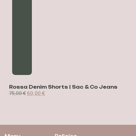
Rossa Denim Shorts | Sac & Co Jeans
75,00
€
60,00
€
7