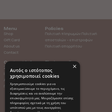
Menu
Policies
Shop
Πολιτική πληρωμών
Πολιτική
Gift Card
αποστολών – επιστροφών
About us
Πολιτική απορρήτου
Contact
Contact info
Find us online
×
211 0101119
Αυτός ο ιστότοπος
info@millefleurs.gr
χρησιμοποιεί cookies
Αγίου Αλεξάνδρου 69,
Χρησιμοποιούμε cookies για να
Παλαιό Φάληρο
εξατομικεύσουμε το περιεχόμενο, τις
διαφημίσεις και να αναλύσουμε την
επισκεψιμότητά μας. Μοιραζόμαστε επίσης
πληροφορίες σχετικά με τη χρήση του
ιστότοπού μας με τους συνεργάτες