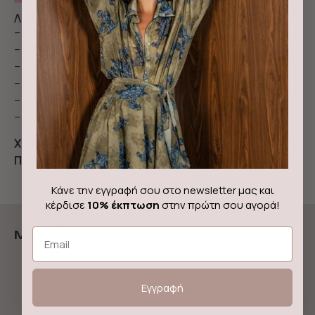
Λεπτομέρειες & περιγραφή
– Maxi φόρεμα με printed logo σε ροζ απόχρωση
– Απαλή αίσθηση από ύφασμα chiffon φοδραρισμένο
– Ισια γραμμή με ασύμετρο τελείωμα
– Κλείνει με φερμουάρα στο πλαί
– Διαθέτει διακοσμητικό στοιχείο στο λαιμό
– Σχεδιάστηκε και παράγεται στην Ελλάδα
Χρώμα:
Ροζ
Ποιότητα:
93% πολυεστέρας, 7% ελαστίνη
Κάνε την εγγραφή σου στο newsletter μας και
κέρδισε
10% έκπτωση
στην πρώτη σου αγορά!
Email
More from Ananke
Out of stock!
Εγγραφή