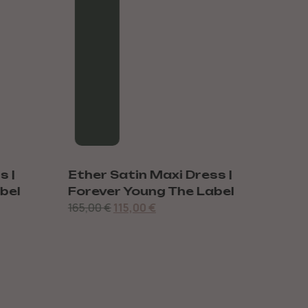
s |
Ether Satin Maxi Dress |
Jad
bel
Forever Young The Label
For
165,00
€
115,00
€
165,