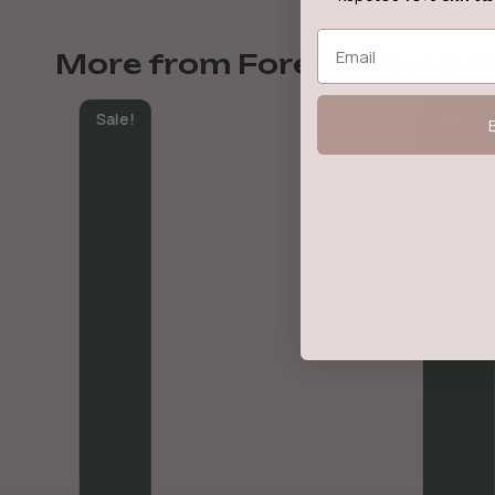
Email
More from ForeverYoung T
Sale!
Sale!