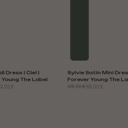
i Dress | Ciel |
Sylvie Satin Mini Dres
 Young The Label
Forever Young The La
2,00
€
126,00
€
88,00
€