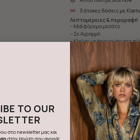
3 άτοκες δόσεις με Klarn
Λεπτομέρειες & περιγραφή
– Midi φόρεμα μεσάτο
– Σε Αγραμμή
– Κλείνει με φερμουάρ στο π
– Σταθερό ύφασμα κρεπ
– Ελληνική κατασκευή
Χρώμα:
Καφέ
Ποιότητα:
21% Rayon 73% Pe
IBE TO OUR
SLETTER
ου στο newsletter μας και
ωση
στην πρώτη σου αγορά!