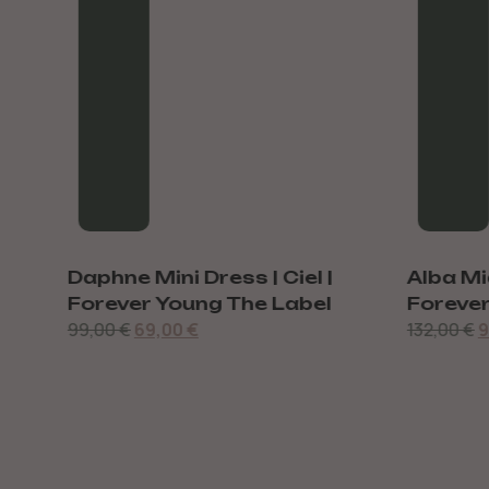
|
Daphne Mini Dress | Ciel |
Alba Mid
Forever Young The Label
Forever
99,00
€
69,00
€
132,00
€
9