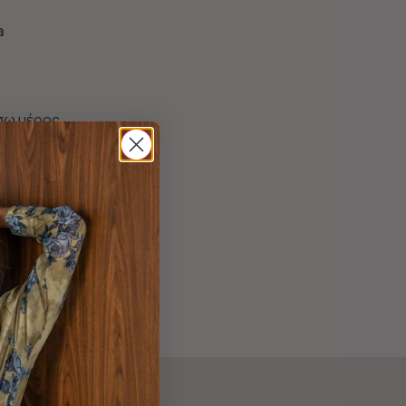
a
ίσω μέρος
s 6% Spandex