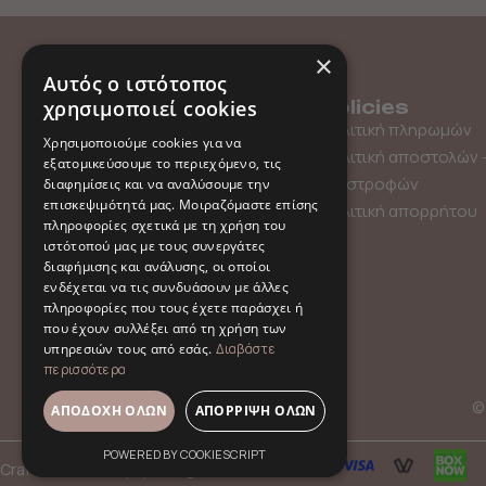
×
Αυτός ο ιστότοπος
χρησιμοποιεί cookies
Menu
Policies
Shop
Πολιτική πληρωμών
Χρησιμοποιούμε cookies για να
Gift Card
Πολιτική αποστολών 
εξατομικεύσουμε το περιεχόμενο, τις
About us
επιστροφών
διαφημίσεις και να αναλύσουμε την
επισκεψιμότητά μας. Μοιραζόμαστε επίσης
Contact
Πολιτική απορρήτου
πληροφορίες σχετικά με τη χρήση του
ιστότοπού μας με τους συνεργάτες
διαφήμισης και ανάλυσης, οι οποίοι
ενδέχεται να τις συνδυάσουν με άλλες
πληροφορίες που τους έχετε παράσχει ή
που έχουν συλλέξει από τη χρήση των
υπηρεσιών τους από εσάς.
Διαβάστε
περισσότερα
© 
ΑΠΟΔΟΧΉ ΌΛΩΝ
ΑΠΌΡΡΙΨΗ ΌΛΩΝ
POWERED BY COOKIESCRIPT
Crafted with
by
hpot.digital