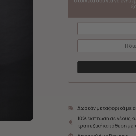
στοιχεία σου για να ενημ
ξ
Δωρεάν μεταφορικά με α
10% έκπτωση σε νέους κ
τραπεζική κατάθεση με 
Αποστολή με Box now