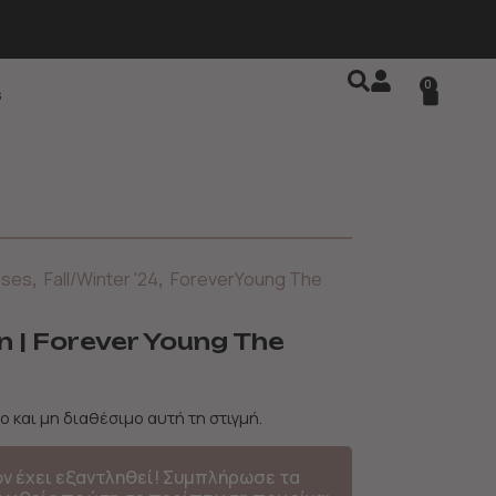
0
s
,
,
sses
Fall/Winter '24
ForeverYoung The
 | Forever Young The
ο και μη διαθέσιμο αυτή τη στιγμή.
όν έχει εξαντληθεί! Συμπλήρωσε τα