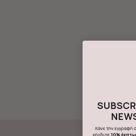
SUBSCR
NEW
Κάνε την εγγραφή σ
κέρδισε
10% έκπτ