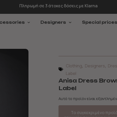
Πληρωμή σε 3 άτοκες δόσεις με Klarna
cessories
Designers
Special price
,
,
Clothing
Designers
Dre
Label
Anisa Dress Brown
Label
Αυτό το προϊόν είναι εξαντλημέν
Το συγκεκριμένο προϊ