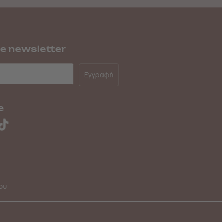
he newsletter
Εγγραφή
e
ου