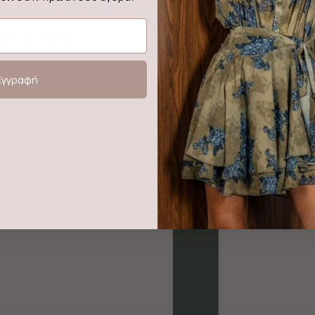
he Label
Sale!
Εγγραφή