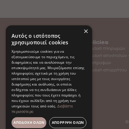
×
Αυτός ο ιστότοπος
χρησιμοποιεί cookies
Menu
Policies
Shop
Πολιτική πληρωμών
Χρησιμοποιούμε cookies για να
Gift Card
Πολιτική αποστολών 
εξατομικεύσουμε το περιεχόμενο, τις
About us
επιστροφών
διαφημίσεις και να αναλύσουμε την
επισκεψιμότητά μας. Μοιραζόμαστε επίσης
Contact
Πολιτική απορρήτου
πληροφορίες σχετικά με τη χρήση του
ιστότοπού μας με τους συνεργάτες
διαφήμισης και ανάλυσης, οι οποίοι
ενδέχεται να τις συνδυάσουν με άλλες
πληροφορίες που τους έχετε παράσχει ή
που έχουν συλλέξει από τη χρήση των
υπηρεσιών τους από εσάς.
Διαβάστε
περισσότερα
© 
ΑΠΟΔΟΧΉ ΌΛΩΝ
ΑΠΌΡΡΙΨΗ ΌΛΩΝ