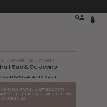
0
s
,
,
In
Outerwear
Sac & Co Jeans
ha | Sac & Co Jeans
ο και μη διαθέσιμο αυτή τη στιγμή.
όν έχει εξαντληθεί! Συμπλήρωσε τα
ερωθείς πρώτη σε περίπτωση που είναι
ανά διαθέσιμο.