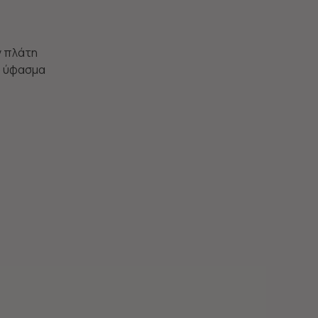
ν πλάτη
ό ύφασμα