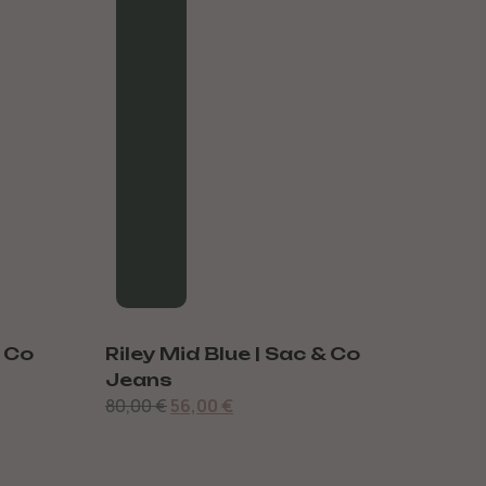
 Co
Domna Black | Sac & Co
Dom
Jeans
Co 
75,00
€
75,0