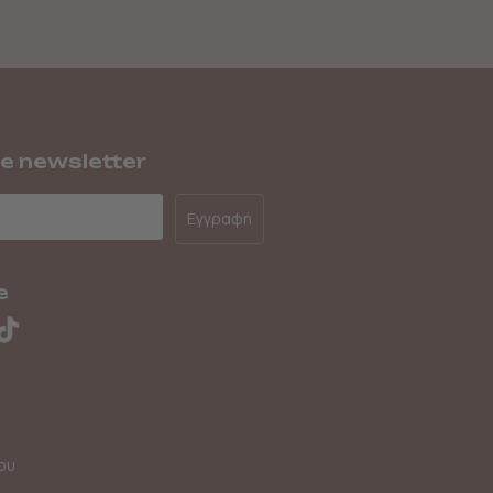
he newsletter
Εγγραφή
e
ου