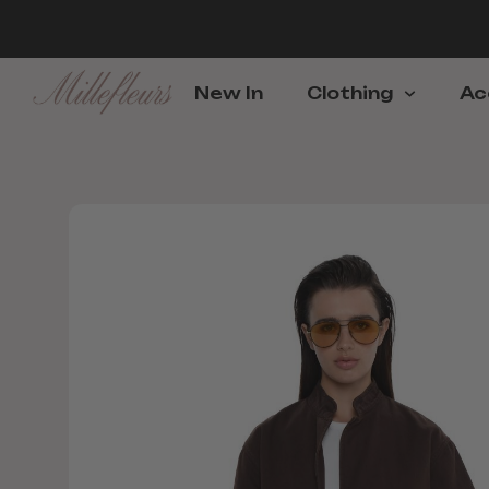
New In
Clothing
Ac