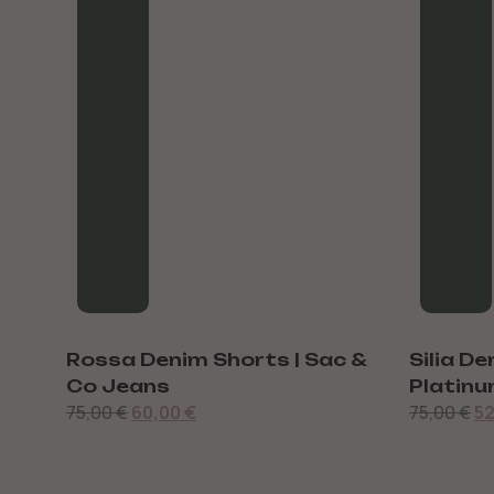
c &
Silia Denim Shorts | Grey
Olivia 
Platinum | Sac & Co Jeans
Jeans
75,00
€
52,00
€
79,00
€
6