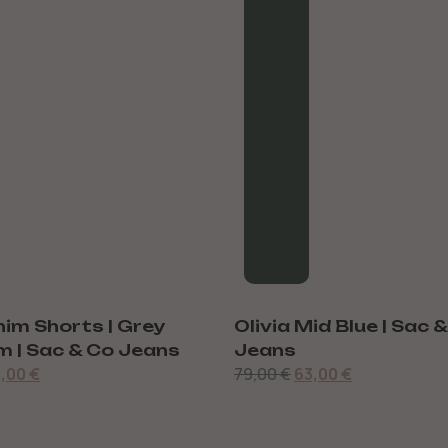
Mid Blue | Sac & Co
Riley Mid Blue | Sac &
Jeans
3,00
€
80,00
€
56,00
€