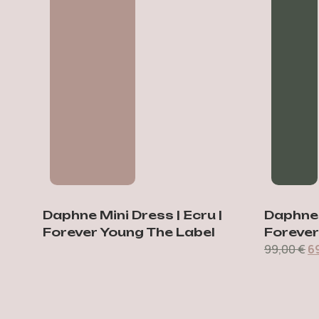
Daphne Mini Dress | Ecru |
Daphne M
Forever Young The Label
Forever
99,00
€
6