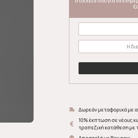
στοιχεία σου για να ενημ
ξ
Δωρεάν μεταφορικά με α
10% έκπτωση σε νέους κ
τραπεζική κατάθεση με 
Αποστολή με Box now