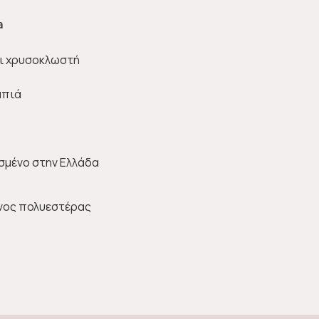
a
αι χρυσοκλωστή
μπιά
σμένο στην Ελλάδα
νος πολυεστέρας