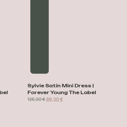
Sylvie Satin Mini Dress |
Ethe
bel
Forever Young The Label
For
126,00
€
88,00
€
165,