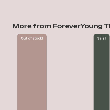
More from ForeverYoung T
Out of stock!
Sale!