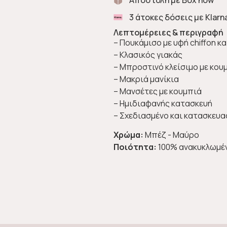
3 άτοκες δόσεις με Klarn
Λεπτομέρειες & περιγραφή
– Πουκάμισο με υφή chiffon κ
– Κλασικός γιακάς
– Μπροστινό κλείσιμο με κου
– Μακριά μανίκια
– Μανσέτες με κουμπιά
– Ημιδιαφανής κατασκευή
– Σχεδιασμένο και κατασκευα
Χρώμα:
Μπέζ - Μαύρο
Ποιότητα:
100% ανακυκλωμέ