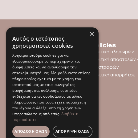
×
Αυτός ο ιστότοπος
χρησιμοποιεί cookies
Menu
Policies
Shop
Πολιτική πληρωμών
Χρησιμοποιούμε cookies για να
Gift Card
Πολιτική αποστολών 
εξατομικεύσουμε το περιεχόμενο, τις
About us
επιστροφών
διαφημίσεις και να αναλύσουμε την
επισκεψιμότητά μας. Μοιραζόμαστε επίσης
Contact
Πολιτική απορρήτου
πληροφορίες σχετικά με τη χρήση του
ιστότοπού μας με τους συνεργάτες
διαφήμισης και ανάλυσης, οι οποίοι
ενδέχεται να τις συνδυάσουν με άλλες
πληροφορίες που τους έχετε παράσχει ή
που έχουν συλλέξει από τη χρήση των
υπηρεσιών τους από εσάς.
Διαβάστε
περισσότερα
© 
ΑΠΟΔΟΧΉ ΌΛΩΝ
ΑΠΌΡΡΙΨΗ ΌΛΩΝ