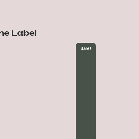
he Label
Sale!