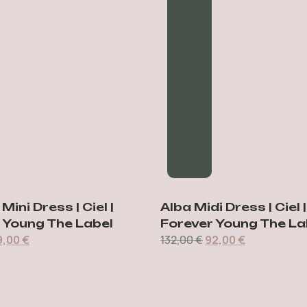
ini Dress | Ciel |
Alba Midi Dress | Ciel |
 Young The Label
Forever Young The La
9,00
€
132,00
€
92,00
€