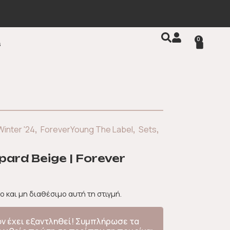
0
s
,
,
,
Winter '24
ForeverYoung The Label
Sets
ard Beige | Forever
ο και μη διαθέσιμο αυτή τη στιγμή.
όν έχει εξαντληθεί! Συμπλήρωσε τα