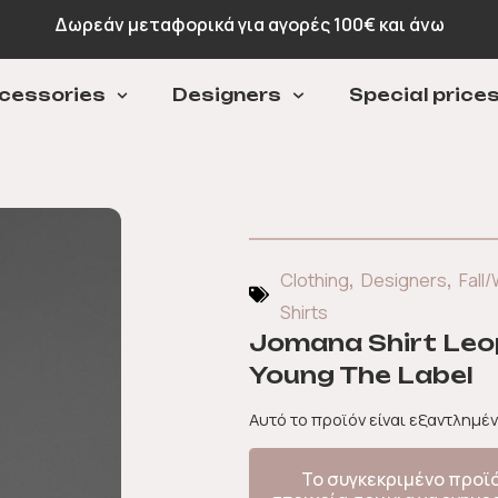
Δωρεάν μεταφορικά για αγορές 100€ και άνω
cessories
Designers
Special price
,
,
Clothing
Designers
Fall/
Shirts
Jomana Shirt Leop
Young The Label
Αυτό το προϊόν είναι εξαντλημέν
Το συγκεκριμένο προϊ