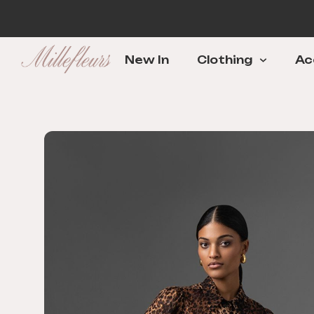
New In
Clothing
Ac