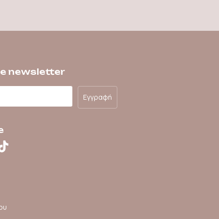
he newsletter
Εγγραφή
e
ου