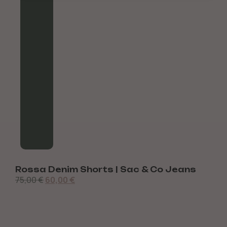
Rossa Denim Shorts | Sac & Co Jeans
S
75,00
€
60,00
€
7