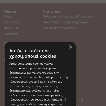
Menu
Policies
Shop
Πολιτική πληρωμών
Πολιτική
Gift Card
αποστολών – επιστροφών
About us
Πολιτική απορρήτου
Contact
Contact info
Find us online
×
211 0101119
Αυτός ο ιστότοπος
info@millefleurs.gr
χρησιμοποιεί cookies
Αγίου Αλεξάνδρου 69,
Χρησιμοποιούμε cookies για να
Παλαιό Φάληρο
εξατομικεύσουμε το περιεχόμενο, τις
διαφημίσεις και να αναλύσουμε την
επισκεψιμότητά μας. Μοιραζόμαστε επίσης
πληροφορίες σχετικά με τη χρήση του
ιστότοπού μας με τους συνεργάτες
διαφήμισης και ανάλυσης, οι οποίοι
ενδέχεται να τις συνδυάσουν με άλλες
© 2026 Millefleurs | All rights reserved
πληροφορίες που τους έχετε παράσχει ή
που έχουν συλλέξει από τη χρήση των
Όροι Χρήσης
Πολιτική Απορρήτου