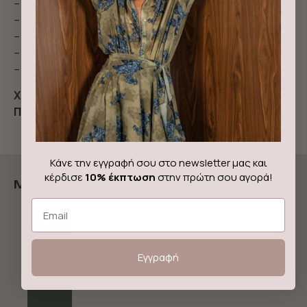
– Patch λογότυπου στο πίσω μέρος
– Διαθέτει κουμπί και φερμουάρ
– Κανονική εφαρμογή
– Ύφασμα από 100% βαμβάκι
– Ελληνική κατασκευή
Χρώμα:
Μωβ
Ποιότητα:
100% Βαμβάκι
Κάνε την εγγραφή σου στο newsletter μας και
κέρδισε
10% έκπτωση
στην πρώτη σου αγορά!
More from Sac & Co Jeans
Email
Sale!
Εγγραφή