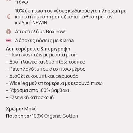
πάνω
10% έκπτωση σε νέους κωδικούς για πληρωμή με
κάρτα ή άμεση τραπεζική κατάθεση με τον
κωδικό NEWIN
Αποστολή με Box now
3 άτοκες δόσεις με Klarna
Λεπτομέρειες & περιγραφή
– Παντελόνι τζιν με μεσαία μέση
– Δύο πλαϊνές και δύο πίσω τσέπες
– Patch λογότυπου στο πίσω μέρος
– Διαθέτει κουμπί και φερμουάρ
– Wide leg με λεπτομέρεια με κεραυνό πίσω
– Ύφασμα από 100% βαμβάκι
– Ελληνική κατασκευή
Χρώμα:
Μπλέ
Ποιότητα:
100% Organic Cotton