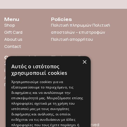
Menu
Policies
Shop
Πολιτική πληρωμών
Πολιτική
Gift Card
αποστολών – επιστροφών
About us
Πολιτική απορρήτου
Contact
Contact info
Find us online
×
211 0101119
Αυτός ο ιστότοπος
info@millefleurs.gr
χρησιμοποιεί cookies
Αγίου Αλεξάνδρου 69,
Χρησιμοποιούμε cookies για να
Παλαιό Φάληρο
εξατομικεύσουμε το περιεχόμενο, τις
διαφημίσεις και να αναλύσουμε την
επισκεψιμότητά μας. Μοιραζόμαστε επίσης
πληροφορίες σχετικά με τη χρήση του
ιστότοπού μας με τους συνεργάτες
διαφήμισης και ανάλυσης, οι οποίοι
ενδέχεται να τις συνδυάσουν με άλλες
© 2026 Millefleurs | All rights reserved
πληροφορίες που τους έχετε παράσχει ή