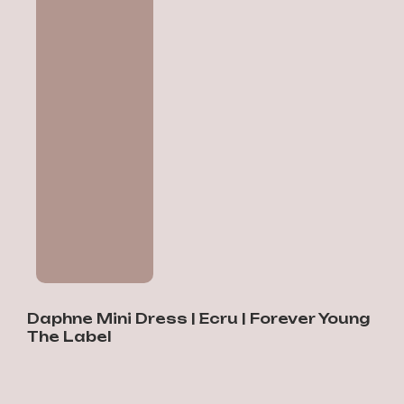
Daphne Mini Dress | Ecru | Forever Young
D
The Label
9