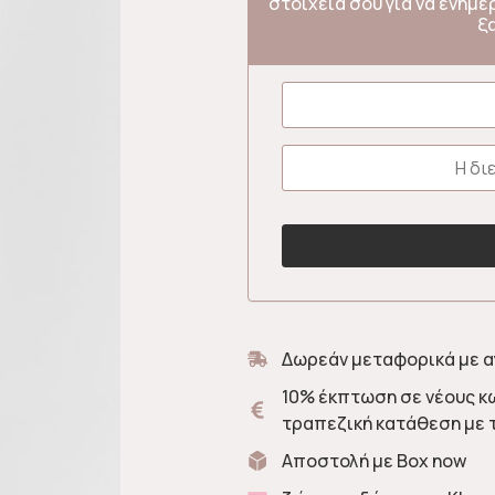
στοιχεία σου για να ενημ
ξ
Δωρεάν μεταφορικά με α
10% έκπτωση σε νέους κ
τραπεζική κατάθεση με 
Αποστολή με Box now