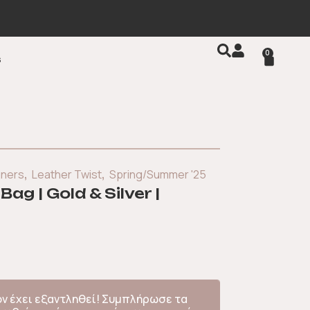
εταφορικά για αγορές 100€ και άνω
0
s
,
,
gners
Leather Twist
Spring/Summer '25
ag | Gold & Silver |
όν έχει εξαντληθεί! Συμπλήρωσε τα