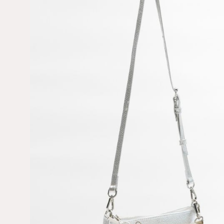
SUBSCR
NEW
Κάνε την εγγραφή σ
κέρδισε
10% έκπτ