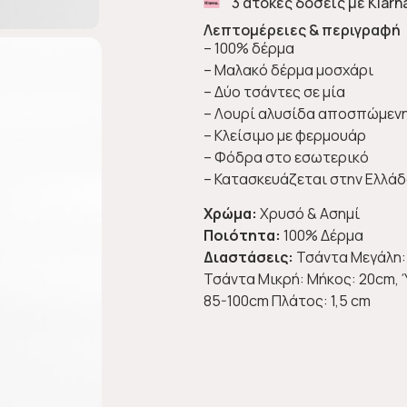
3 άτοκες δόσεις με Klarn
Λεπτομέρειες & περιγραφή
– 100% δέρμα
– Μαλακό δέρμα μοσχάρι
– Δύο τσάντες σε μία
– Λουρί αλυσίδα αποσπώμεν
– Κλείσιμο με φερμουάρ
– Φόδρα στο εσωτερικό
– Κατασκευάζεται στην Ελλά
Χρώμα:
Χρυσό & Ασημί
Ποιότητα:
100% Δέρμα
Διαστάσεις:
Τσάντα Μεγάλη: 
Τσάντα Μικρή: Μήκος: 20cm, Ύ
85-100cm Πλάτος: 1,5 cm