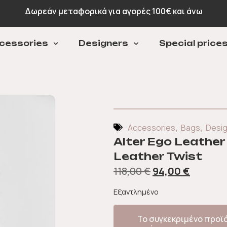
Πληρωμή σε 3 άτοκες δόσεις με Klarna
Δωρεάν μ
cessories
Designers
Special price
,
,
Accessories
Bags
Desi
Alter Ego Leather B
Leather Twist
118,00
€
94,00
€
Εξαντλημένο
Το συγκεκριμένο προϊ