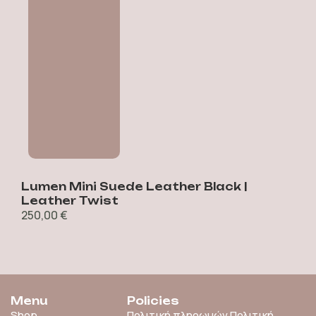
e
Lumen Mini Suede Leather Black |
C
4
Leather Twist
250,00
€
Menu
Policies
Shop
Πολιτική πληρωμών
Πολιτική