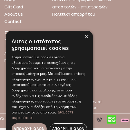
Gift Card
αποστολών – επιστροφών
About us
Πολιτική απορρήτου
Contact
Contact info
Find us online
×
211 0101119
Αυτός ο ιστότοπος
info@millefleurs.gr
χρησιμοποιεί cookies
Αγίου Αλεξάνδρου 69,
Χρησιμοποιούμε cookies για να
Παλαιό Φάληρο
εξατομικεύσουμε το περιεχόμενο, τις
διαφημίσεις και να αναλύσουμε την
επισκεψιμότητά μας. Μοιραζόμαστε επίσης
πληροφορίες σχετικά με τη χρήση του
ιστότοπού μας με τους συνεργάτες
διαφήμισης και ανάλυσης, οι οποίοι
ενδέχεται να τις συνδυάσουν με άλλες
πληροφορίες που τους έχετε παράσχει ή
© 2026 Millefleurs | All rights reserved
που έχουν συλλέξει από τη χρήση των
Όροι Χρήσης
Πολιτική Απορρήτου
υπηρεσιών τους από εσάς.
Διαβάστε
περισσότερα
Crafted with
by
hpot.digital
ΑΠΟΔΟΧΉ ΌΛΩΝ
ΑΠΌΡΡΙΨΗ ΌΛΩΝ