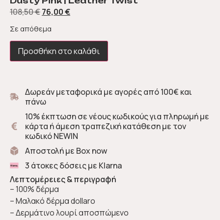
Dusty Pink | Leather Twist
108,50
€
76,00
€
Σε απόθεμα
Προσθήκη στο καλάθι
Δωρεάν μεταφορικά με αγορές από 100€ και
πάνω
10% έκπτωση σε νέους κωδικούς για πληρωμή με
κάρτα ή άμεση τραπεζική κατάθεση με τον
κωδικό NEWIN
Αποστολή με Box now
3 άτοκες δόσεις με Klarna
Λεπτομέρειες & περιγραφή
– 100% δέρμα
– Μαλακό δέρμα dollaro
– Δερμάτινο λουρί αποσπώμενο