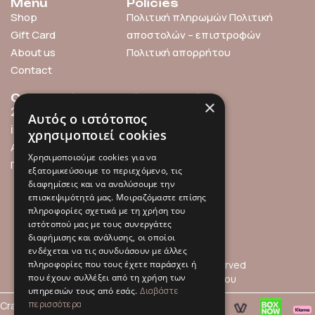
Menu
Policies
Shop
Πολιτική πληρωμών
Πολιτική
Gift Card
αποστολών – επιστροφών
About us
Πολιτική απορρήτου
Contact
Contact info
Find us online
×
211 0101119
Αυτός ο ιστότοπος
info@millefleurs.gr
χρησιμοποιεί cookies
Αγίου Αλεξάνδρου 69,
Χρησιμοποιούμε cookies για να
Παλαιό Φάληρο
εξατομικεύσουμε το περιεχόμενο, τις
διαφημίσεις και να αναλύσουμε την
επισκεψιμότητά μας. Μοιραζόμαστε επίσης
πληροφορίες σχετικά με τη χρήση του
ιστότοπού μας με τους συνεργάτες
διαφήμισης και ανάλυσης, οι οποίοι
ενδέχεται να τις συνδυάσουν με άλλες
πληροφορίες που τους έχετε παράσχει ή
© 2026 Millefleurs | All rights reserved
που έχουν συλλέξει από τη χρήση των
Όροι Χρήσης
Πολιτική Απορρήτου
υπηρεσιών τους από εσάς.
Διαβάστε
περισσότερα
Crafted with
by
hpot.digital