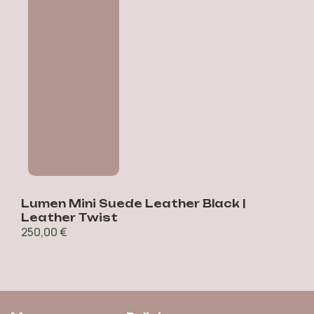
e
Lumen Mini Suede Leather Black |
I
4
Leather Twist
250,00
€