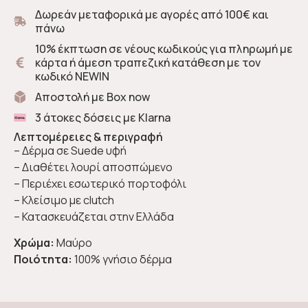
Δωρεάν μεταφορικά με αγορές από 100€ και
πάνω
10% έκπτωση σε νέους κωδικούς για πληρωμή με
κάρτα ή άμεση τραπεζική κατάθεση με τον
κωδικό NEWIN
Αποστολή με Box now
3 άτοκες δόσεις με Klarna
Λεπτομέρειες & περιγραφή
– Δέρμα σε Suede υφή
– Διαθέτει λουρί αποσπώμενο
– Περιέχει εσωτερικό πορτοφόλι
– Κλείσιμο με clutch
– Κατασκευάζεται στην Ελλάδα
Χρώμα:
Μαύρο
Ποιότητα:
100% γνήσιο δέρμα