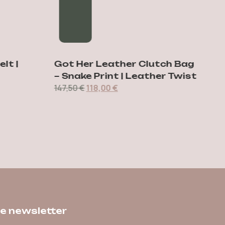
t |
Got Her Leather Clutch Bag
Dimi
– Snake Print | Leather Twist
Lea
147,50
€
118,00
€
138,
he newsletter