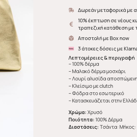
Δωρεάν μεταφορικά με α
10% έκπτωση σε νέους κ
τραπεζική κατάθεση με 
Αποστολή με Box now
3 άτοκες δόσεις με Klarn
Λεπτομέρειες & περιγραφή
– 100% δέρμα
– Μαλακό δέρμα μοσχάρι
– Λουρί αλυσίδα αποσπώμεν
– Κλείσιμο με clutch
– Φόδρα στο εσωτερικό
– Κατασκευάζεται στην Ελλά
Χρώμα:
Χρυσό
Ποιότητα:
100% Δέρμα
Διαστάσεις:
Τσάντα: Μήκος: 