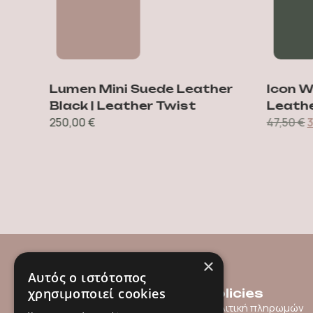
body
Lumen Mini Suede Leather
Icon Wh
t
Black | Leather Twist
Leather
250,00
€
47,50
€
38
×
Αυτός ο ιστότοπος
χρησιμοποιεί cookies
Menu
Policies
Shop
Πολιτική πληρωμών