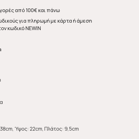
γορές από 100€ και πάνω
ωδικούς για πληρωμή με κάρτα ή άμεση
τον κωδικό NEWIN
a
η
δα
38cm, Ύψος: 22cm, Πλάτος: 9,5cm