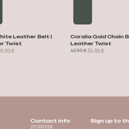
ite Leather Belt |
Coralia Gold Chain Bel
 Twist
Leather Twist
,00
€
42,50
€
34,00
€
Contact info
Sign up to t
211 0101119