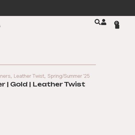
0
s
,
,
gners
Leather Twist
Spring/Summer '25
r | Gold | Leather Twist