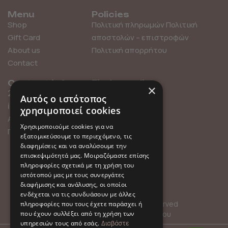
Menu
Policies
Shop
Πολιτική πληρωμών
Πολιτική
Gift Card
αποστολών – επιστροφών
About us
Πολιτική απορρήτου
Contact
Contact info
Find us online
×
211 0101119
Αυτός ο ιστότοπος
info@millefleurs.gr
χρησιμοποιεί cookies
Αγίου Αλεξάνδρου 69,
Χρησιμοποιούμε cookies για να
Παλαιό Φάληρο
εξατομικεύσουμε το περιεχόμενο, τις
διαφημίσεις και να αναλύσουμε την
επισκεψιμότητά μας. Μοιραζόμαστε επίσης
πληροφορίες σχετικά με τη χρήση του
ιστότοπού μας με τους συνεργάτες
διαφήμισης και ανάλυσης, οι οποίοι
ενδέχεται να τις συνδυάσουν με άλλες
© 2026 Millefleurs | All rights reserved
πληροφορίες που τους έχετε παράσχει ή
που έχουν συλλέξει από τη χρήση των
Όροι Χρήσης
Πολιτική Απορρήτου
υπηρεσιών τους από εσάς.
Διαβάστε