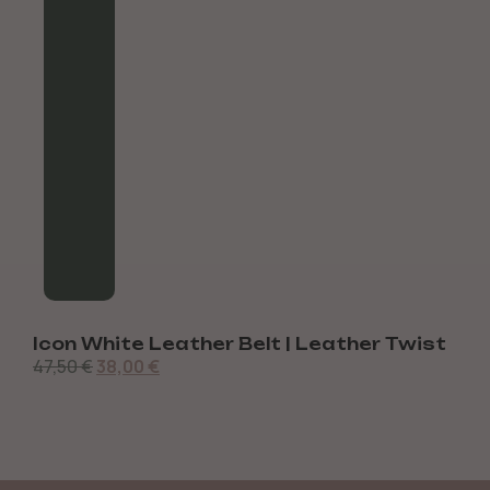
Icon White Leather Belt | Leather Twist
C
47,50
€
38,00
€
4