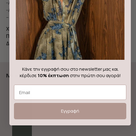
-Ασημί – Χρυσές λεπτομέρειες
-Απόσταση ανάμεσα στις τρύπες : 2,5 cm
– Κατασκευάζεται στην Ελλάδα
Χρώμα:
Snake print
Ποιότητα:
100% Δέρμα
Διαστάσεις:
ΦΑΡΔΟΣ ΖΩΝΗΣ: 2.5 CM
Κάνε την εγγραφή σου στο newsletter μας και
κέρδισε
10% έκπτωση
στην πρώτη σου αγορά!
More from Leather Twist
Email
Sale!
Εγγραφή