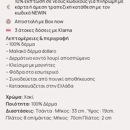
10% έκπτωση σε νέους κωδικούς για πληρωμή με
κάρτα ή άμεση τραπεζική κατάθεση με τον
κωδικό NEWIN
Αποστολή με Box now
3 άτοκες δόσεις με Klarna
Λεπτομέρειες & περιγραφή
– 100% δέρμα
– Μαλακό δέρμα dollaro
– Δερμάτινο κοντό λουρί αποσπώμενο
– Κλείσιμο με μαγνήτες
– Φόδρα στο εσωτερικό
– Συνοδεύεται από πουγκί αποθήκευσης
– Κατασκευάζεται στην Ελλάδα
Χρώμα:
Χακί
Ποιότητα:
100% Δέρμα
Διαστάσεις:
Τσάντα : Μήκος: 33 cm , Ύψος : 19cm,
Πλάτος:8 cm Ιμάντας: Μήκος: 70cm Πλάτος: 2 cm