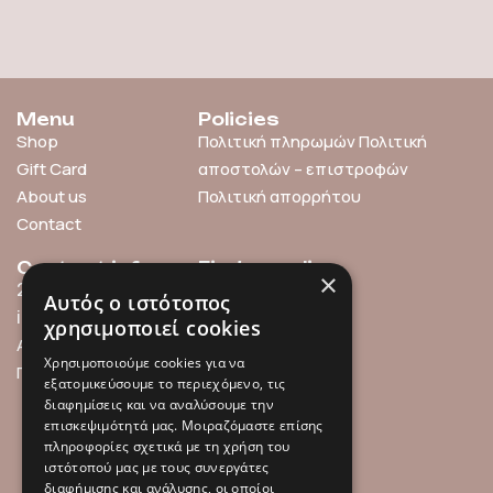
Menu
Policies
Shop
Πολιτική πληρωμών
Πολιτική
Gift Card
αποστολών – επιστροφών
About us
Πολιτική απορρήτου
Contact
Contact info
Find us online
×
211 0101119
Αυτός ο ιστότοπος
info@millefleurs.gr
χρησιμοποιεί cookies
Αγίου Αλεξάνδρου 69,
Χρησιμοποιούμε cookies για να
Παλαιό Φάληρο
εξατομικεύσουμε το περιεχόμενο, τις
διαφημίσεις και να αναλύσουμε την
επισκεψιμότητά μας. Μοιραζόμαστε επίσης
πληροφορίες σχετικά με τη χρήση του
ιστότοπού μας με τους συνεργάτες
διαφήμισης και ανάλυσης, οι οποίοι