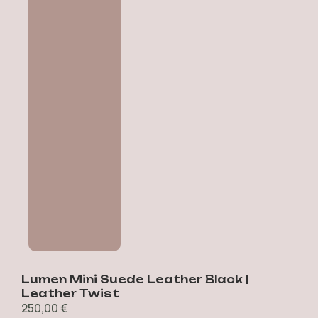
e
Lumen Mini Suede Leather Black |
I
4
Leather Twist
250,00
€